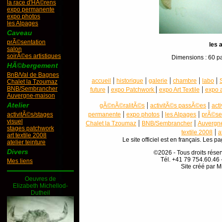
la race d'HÃ©rens
expo permanente
expo photos
les Alpages
Caveau
prÃ©sentation
les 
salon
soirÃ©es artistiques
Dimensions : 60 pa
HÃ©bergement
BnB/Val de Bagnes
|
|
|
|
|
accueil
historique
galerie
chambre
labo
Chalet la Tzoumaz
|
|
|
BNB/Sembrancher
future
expo Patchwork
expo Art Textile
expo 
Auvergne-maison
|
|
Atelier
gÃ©nÃ©ralitÃ©s
activitÃ©s passÃ©es
act
|
|
|
activitÃ©s/stages
permanente
expo photos
les Alpages
prÃ©se
visuel
|
|
Chalet la Tzoumaz
BNB/Sembrancher
Auvergn
stages patchwork
|
textile 2008
a
art textile 2008
Le site officiel est en français. Les 
atelier teinture
Divers
©2026 - Tous droits rés
Tél. +41 79 754.60.46 
Mes liens
Site créé par M
Oeuvres de
Elizabeth Michellod-
Dutheil