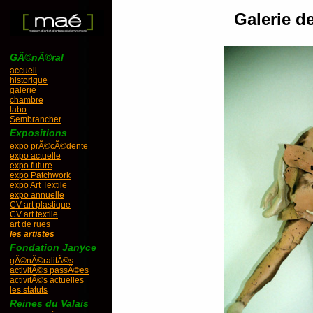
Galerie d
GÃ©nÃ©ral
accueil
historique
galerie
chambre
labo
Sembrancher
Expositions
expo prÃ©cÃ©dente
expo actuelle
expo future
expo Patchwork
expo Art Textile
expo annuelle
CV art plastique
CV art textile
art de rues
les artistes
Fondation Janyce
gÃ©nÃ©ralitÃ©s
activitÃ©s passÃ©es
activitÃ©s actuelles
les statuts
Reines du Valais